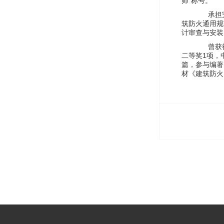
师”称号。
承担完成了国
筑防火通用规
计审查与安装
曾获得公安
二等奖1项，
篇，参与编著
材《建筑防火